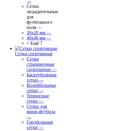
—
Сетки
заградительные
для
футбольного
поля
—
20х20 мм
—
40х40 мм
—
+ Ещё 7
Сетки спортивные
Сетки
страховочные
спортивные
—
Баскетбольные
сетки
—
Волейбольные
сетки
—
Теннисные
сетки
—
Сетки для
мини-футбола
—
Гандбольные
сетки
—