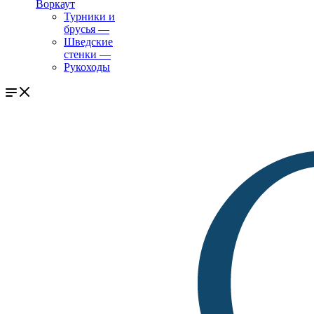
Воркаут
Турники и
брусья
—
Шведские
стенки
—
Рукоходы