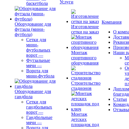
Услуги
баскетбола
Компания
Оборудование для
Изготовление
футзала (мини-
сетки на заказ
О комп
футбола)
Доставк
Сетки для
Реквиз
мини-
Произв
футбольных
Монтаж
Наши р
ворот
—
спортивного
М
Футзальные
оборудования
се
мячи
—
О
Ворота для
ул
мини-футбола
д
Строительство
п
стадионов
Диплом
Оборудование для
благода
гандбола
Статьи
Сетки для
Команд
гандбольных
Отзывы
ворот
—
Монтаж
Гандбольные
детских
мячи
—
площадок под
Ворота для