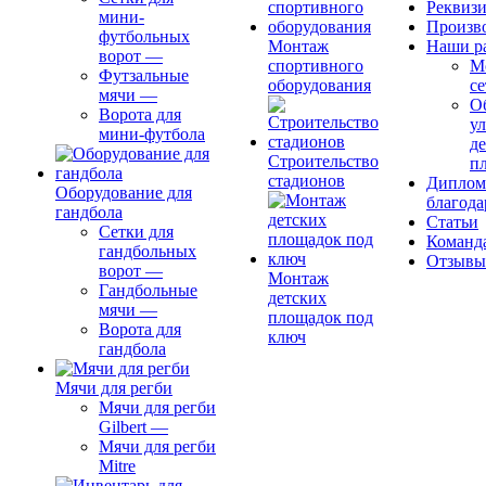
Реквиз
мини-
Произв
футбольных
Монтаж
Наши р
ворот
—
спортивного
М
Футзальные
оборудования
се
мячи
—
О
Ворота для
ул
мини-футбола
д
Строительство
п
стадионов
Диплом
Оборудование для
благода
гандбола
Статьи
Сетки для
Команд
гандбольных
Отзывы
ворот
—
Монтаж
Гандбольные
детских
мячи
—
площадок под
Ворота для
ключ
гандбола
Мячи для регби
Мячи для регби
Gilbert
—
Мячи для регби
Mitre