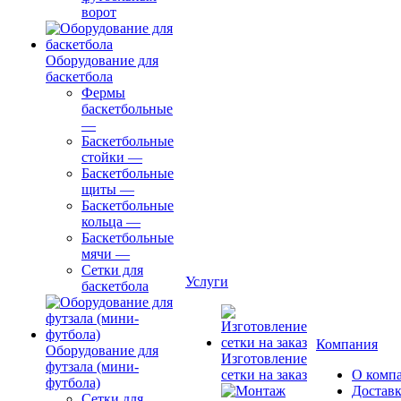
ворот
Оборудование для
баскетбола
Фермы
баскетбольные
—
Баскетбольные
стойки
—
Баскетбольные
щиты
—
Баскетбольные
кольца
—
Баскетбольные
мячи
—
Сетки для
Услуги
баскетбола
Компания
Оборудование для
Изготовление
футзала (мини-
сетки на заказ
О комп
футбола)
Доставк
Сетки для