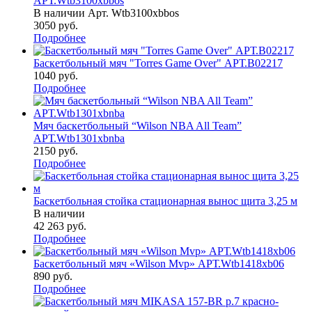
АРТ.Wtb3100xbbos
В наличии
Арт.
Wtb3100xbbos
3050
руб.
Подробнее
Баскетбольный мяч "Torres Game Over" АРТ.B02217
1040
руб.
Подробнее
Мяч баскетбольный “Wilson NBA All Team”
АРТ.Wtb1301xbnba
2150
руб.
Подробнее
Баскетбольная стойка стационарная вынос щита 3,25 м
В наличии
42 263
руб.
Подробнее
Баскетбольный мяч «Wilson Mvp» АРТ.Wtb1418xb06
890
руб.
Подробнее