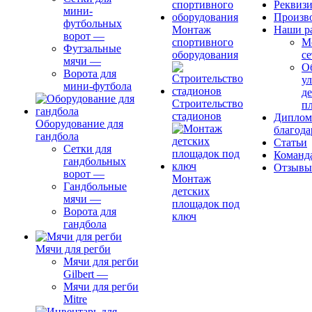
Реквиз
мини-
Произв
футбольных
Монтаж
Наши р
ворот
—
спортивного
М
Футзальные
оборудования
се
мячи
—
О
Ворота для
ул
мини-футбола
д
Строительство
п
стадионов
Диплом
Оборудование для
благода
гандбола
Статьи
Сетки для
Команд
гандбольных
Отзывы
ворот
—
Монтаж
Гандбольные
детских
мячи
—
площадок под
Ворота для
ключ
гандбола
Мячи для регби
Мячи для регби
Gilbert
—
Мячи для регби
Mitre