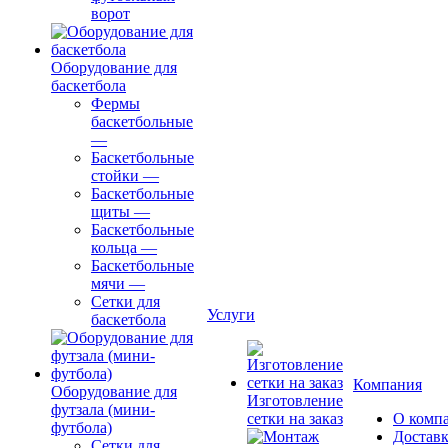
ворот
Оборудование для
баскетбола
Фермы
баскетбольные
—
Баскетбольные
стойки
—
Баскетбольные
щиты
—
Баскетбольные
кольца
—
Баскетбольные
мячи
—
Сетки для
Услуги
баскетбола
Компания
Оборудование для
Изготовление
футзала (мини-
сетки на заказ
О комп
футбола)
Доставк
Сетки для